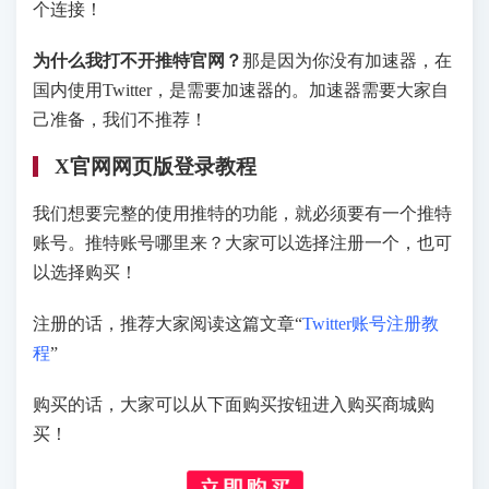
个连接！
为什么我打不开推特官网？
那是因为你没有加速器，在
国内使用Twitter，是需要加速器的。加速器需要大家自
己准备，我们不推荐！
X官网网页版登录教程
我们想要完整的使用推特的功能，就必须要有一个推特
账号。推特账号哪里来？大家可以选择注册一个，也可
以选择购买！
注册的话，推荐大家阅读这篇文章“
Twitter账号注册教
程
”
购买的话，大家可以从下面购买按钮进入购买商城购
买！