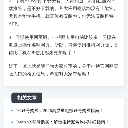
2、手机APP不好下载安装。大家知道，我们在国内下
载推特，是不好下载的。各大应用商店均没有上架它。
尤其是华为手机，就算你有安装包，也无法安装推特
APP。
3、习惯使用网页版。一些网友用电脑比较多，习惯在
电脑上操作各种网页。所以，习惯使用推特网页版，觉
得比手机APP使用起来更加顺手！
好了，以上就是我们为大家分享的，关于推特官网网页
版入口的相关信息，希望对大家有帮助！
相关文章
TG账号购买：2026高质量电报账号购买指南！
Twitter/X账号购买：解敏推特账号购买详细指南！