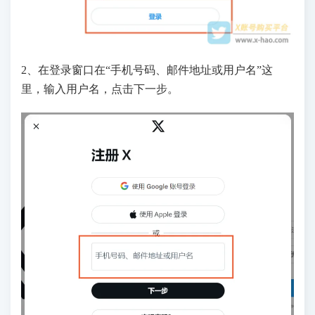
2、在登录窗口在“手机号码、邮件地址或用户名”这
里，输入用户名，点击下一步。