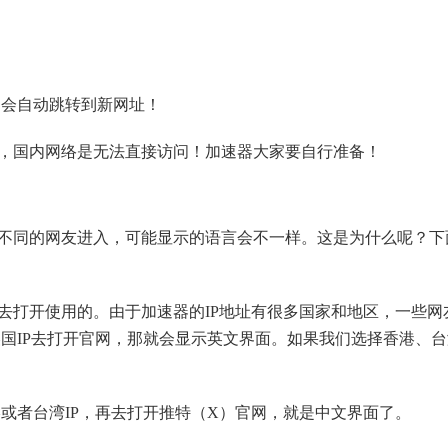
它会自动跳转到新网址！
，国内网络是无法直接访问！加速器大家要自行准备！
不同的网友进入，可能显示的语言会不一样。这是为什么呢？下
去打开使用的。由于加速器的IP地址有很多国家和地区，一些网
国IP去打开官网，那就会显示英文界面。如果我们选择香港、台
或者台湾IP，再去打开推特（X）官网，就是中文界面了。