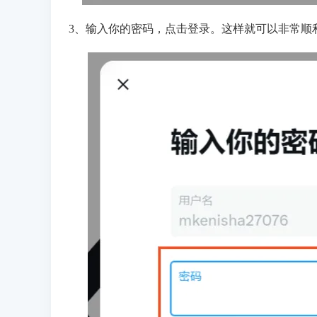
3、输入你的密码，点击登录。这样就可以非常顺