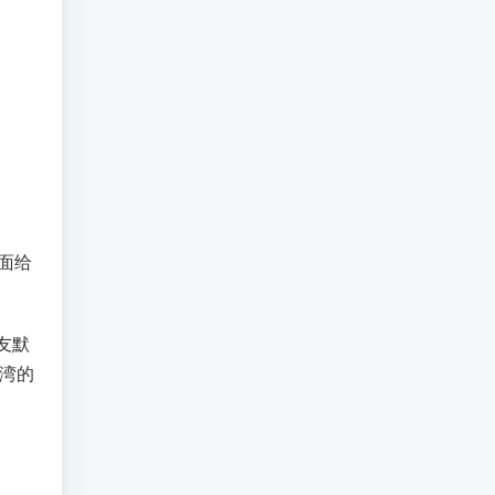
面给
友默
湾的