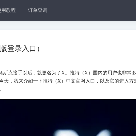
使用教程
订单查询
网页版登录入口）
自从马斯克接手以后，就更名为了X。推特（X）国内的用户也非常
今天，我来介绍一下推特（X）中文官网入口，以及它的进入方
。