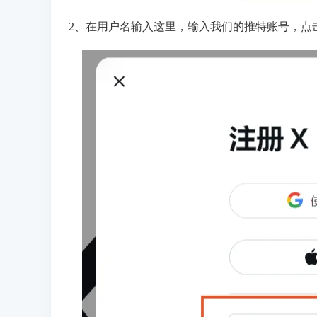
2、在用户名输入这里，输入我们的推特账号，点